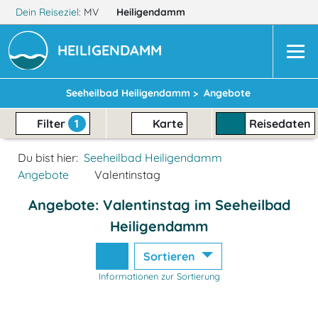
Dein Reiseziel:
MV
Heiligendamm
HEILIGENDAMM
Seeheilbad Heiligendamm >
Angebote
Filter
1
Karte
Reisedaten
Du bist hier:
Seeheilbad Heiligendamm
Angebote
Valentinstag
Angebote: Valentinstag im Seeheilbad
Heiligendamm
Sortieren
Informationen zur Sortierung