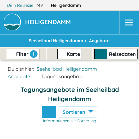
Dein Reiseziel:
MV
Heiligendamm
HEILIGENDAMM
Seeheilbad Heiligendamm >
Angebote
Filter
1
Karte
Reisedaten
Du bist hier:
Seeheilbad Heiligendamm
Angebote
Tagungsangebote
Tagungsangebote im Seeheilbad
Heiligendamm
Sortieren
Informationen zur Sortierung