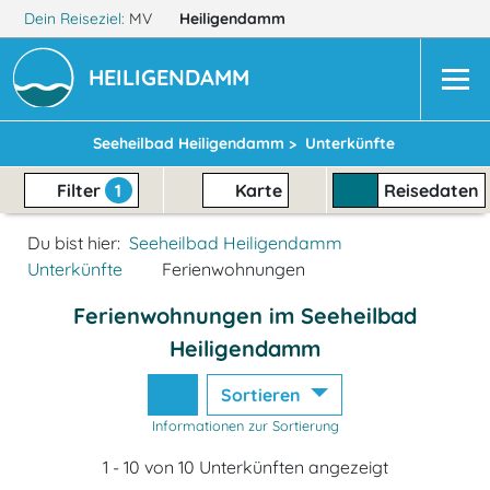
Dein Reiseziel:
MV
Heiligendamm
HEILIGENDAMM
Seeheilbad Heiligendamm >
Unterkünfte
Filter
1
Karte
Reisedaten
Du bist hier:
Seeheilbad Heiligendamm
Unterkünfte
Ferienwohnungen
Ferienwohnungen im Seeheilbad
Heiligendamm
Sortieren
Informationen zur Sortierung
1 - 10 von 10 Unterkünften angezeigt