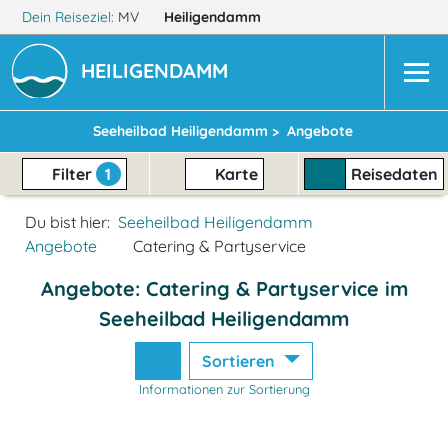
Dein Reiseziel:
MV
Heiligendamm
HEILIGENDAMM
Seeheilbad Heiligendamm >
Angebote
Filter
1
Karte
Reisedaten
Du bist hier:
Seeheilbad Heiligendamm
Angebote
Catering & Partyservice
Angebote: Catering & Partyservice im
Seeheilbad Heiligendamm
Sortieren
Informationen zur Sortierung