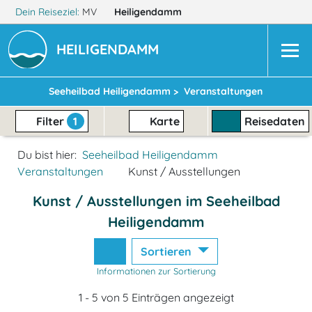
Dein Reiseziel:
MV
Heiligendamm
HEILIGENDAMM
Seeheilbad Heiligendamm >
Veranstaltungen
Filter
1
Karte
Reisedaten
Du bist hier:
Seeheilbad Heiligendamm
Veranstaltungen
Kunst / Ausstellungen
Kunst / Ausstellungen im Seeheilbad
Heiligendamm
Sortieren
Informationen zur Sortierung
1 - 5 von 5 Einträgen angezeigt