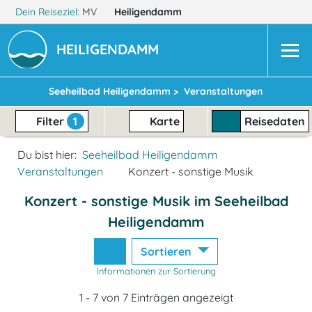
Dein Reiseziel:
MV
Heiligendamm
HEILIGENDAMM
Seeheilbad Heiligendamm >
Veranstaltungen
Filter
1
Karte
Reisedaten
Du bist hier:
Seeheilbad Heiligendamm
Veranstaltungen
Konzert - sonstige Musik
Konzert - sonstige Musik im Seeheilbad
Heiligendamm
Sortieren
Informationen zur Sortierung
1 - 7 von 7 Einträgen angezeigt