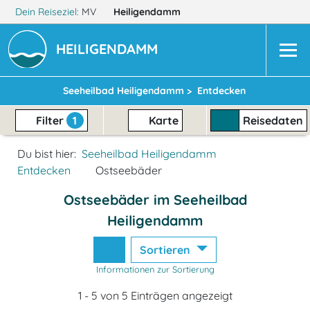
Dein Reiseziel:
MV
Heiligendamm
HEILIGENDAMM
Seeheilbad Heiligendamm >
Entdecken
Filter
1
Karte
Reisedaten
Du bist hier:
Seeheilbad Heiligendamm
Entdecken
Ostseebäder
Ostseebäder im Seeheilbad
Heiligendamm
Sortieren
Informationen zur Sortierung
1 - 5 von 5 Einträgen angezeigt