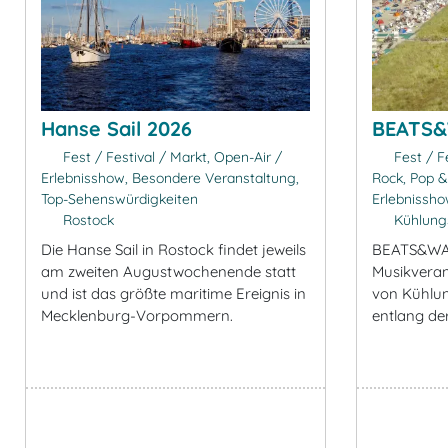
Hanse Sail 2026
BEATS&
Fest / Festival / Markt, Open-Air /
Fest / Fe
Erlebnisshow, Besondere Veranstaltung,
Rock, Pop &
Top-Sehenswürdigkeiten
Erlebnissho
Rostock
Kühlung
Die Hanse Sail in Rostock findet jeweils
BEATS&WAV
am zweiten Augustwochenende statt
Musikveran
und ist das größte maritime Ereignis in
von Kühlu
Mecklenburg-Vorpommern.
entlang d