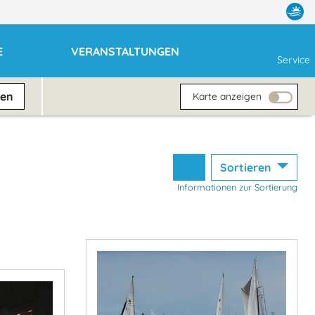
E
VERANSTALTUNGEN
Service
ben
Karte anzeigen
Sortieren
Informationen zur Sortierung