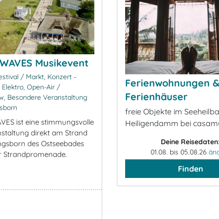
WAVES Musikevent
stival / Markt, Konzert -
Ferienwohnungen 
 Elektro, Open-Air /
Ferienhäuser
w, Besondere Veranstaltung
sborn
freie Objekte im Seeheilb
ES ist eine stimmungsvolle
Heiligendamm bei casam
staltung direkt am Strand
Deine Reisedaten
ngsborn des Ostseebades
01.08. bis 05.08.26
än
er Strandpromenade.
Finden