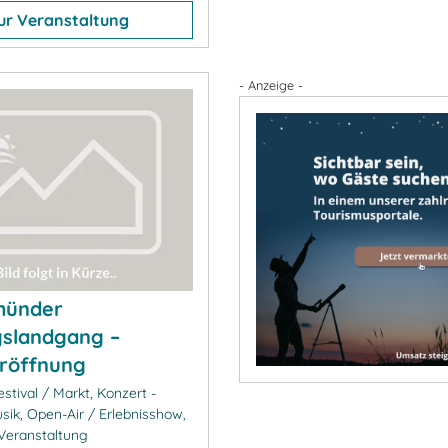
ur Veranstaltung
- Anzeige -
ünder
gslandgang –
röffnung
stival / Markt, Konzert -
sik, Open-Air / Erlebnisshow,
Veranstaltung