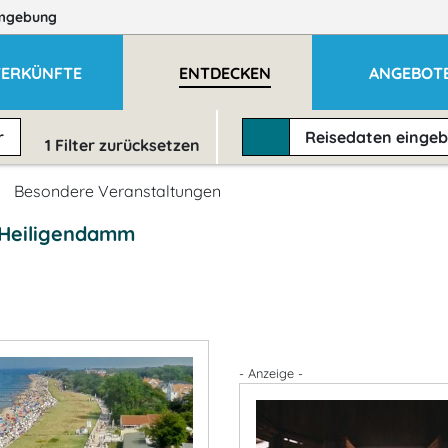
mgebung
ERKÜNFTE
ENTDECKEN
ANGEBOT
r
Reisedaten
einge
1
Filter zurücksetzen
Besondere Veranstaltungen
 Heiligendamm
- Anzeige -