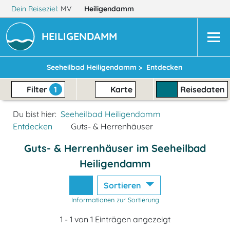
Dein Reiseziel:
MV
Heiligendamm
HEILIGENDAMM
Seeheilbad Heiligendamm >
Entdecken
Filter
1
Karte
Reisedaten
Du bist hier:
Seeheilbad Heiligendamm
Entdecken
Guts- & Herrenhäuser
Guts- & Herrenhäuser im Seeheilbad
Heiligendamm
Sortieren
Informationen zur Sortierung
1 - 1 von 1 Einträgen angezeigt