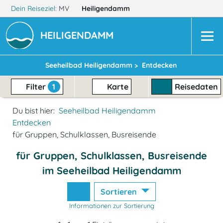
Dein Reiseziel:
MV
Heiligendamm
HEILIGENDAMM
Seeheilbad Heiligendamm >
Entdecken
Filter
1
Karte
Reisedaten
Du bist hier:
Seeheilbad Heiligendamm
Entdecken
für Gruppen, Schulklassen, Busreisende
für Gruppen, Schulklassen, Busreisende
im Seeheilbad Heiligendamm
Sortieren
Informationen zur Sortierung