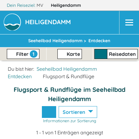
Dein Reiseziel:
MV
Heiligendamm
HEILIGENDAMM
Seeheilbad Heiligendamm >
Entdecken
Filter
1
Karte
Reisedaten
Du bist hier:
Seeheilbad Heiligendamm
Entdecken
Flugsport & Rundflüge
Flugsport & Rundflüge im Seeheilbad
Heiligendamm
Sortieren
Informationen zur Sortierung
1 - 1 von 1 Einträgen angezeigt