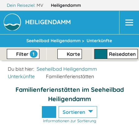
Dein Reiseziel:
MV
Heiligendamm
HEILIGENDAMM
Seeheilbad Heiligendamm >
Unterkünfte
Filter
1
Karte
Reisedaten
Du bist hier:
Seeheilbad Heiligendamm
Unterkünfte
Familienferienstätten
Familienferienstätten im Seeheilbad
Heiligendamm
Sortieren
Informationen zur Sortierung