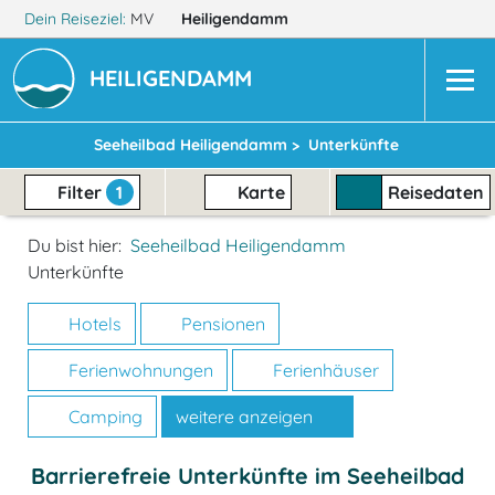
Dein Reiseziel:
MV
Heiligendamm
HEILIGENDAMM
Seeheilbad Heiligendamm >
Unterkünfte
Filter
1
Karte
Reisedaten
Du bist hier:
Seeheilbad Heiligendamm
Unterkünfte
Hotels
Pensionen
Ferienwohnungen
Ferienhäuser
Camping
weitere anzeigen
Barrierefreie Unterkünfte im Seeheilbad